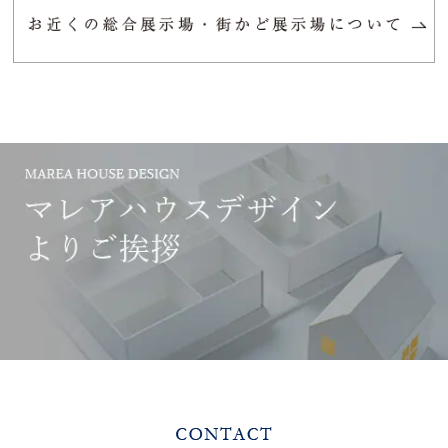
栃木県真岡市熊倉町大谷3411-18
0120-858-848（完全予約制、定休
日：水曜日及び第１・第３木曜日 ※
祝日除く）
Google Map >