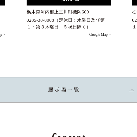
栃木県河内郡上三川町磯岡600
栃
0285-38-8008（定休日：水曜日及び第
0
１・第３木曜日 ※祝日除く）
１
p >
Google Map >