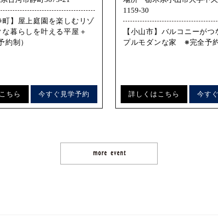
1159-30
静町】屋上庭園を楽しむリゾ
クな暮らしを叶える平屋＋
【小山市】バルコニーがつ
予約制）
プルモダンな家 ※完全予
こちら
今すぐ見学予約
詳しくはこちら
今す