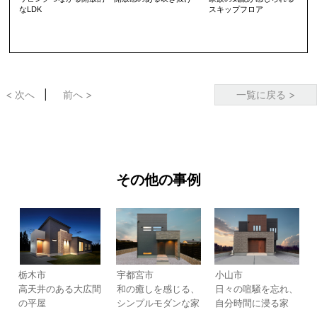
なLDK
スキップフロア
< 次へ
前へ >
一覧に戻る >
その他の事例
栃木市
宇都宮市
小山市
高天井のある大広間
和の癒しを感じる、
日々の喧騒を忘れ、
の平屋
シンプルモダンな家
自分時間に浸る家