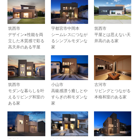
筑西市
宇都宮市中岡本
筑西市
デザイン×性能を両
シームレスにつなが
平屋とは思えない天
立した木質感で彩る
るシンプルモダンな
井高のある家
高天井のある平屋
家
筑西市
小山市
古河市
モダンな暮らしを叶
高級感漂う癒しとや
リビングとつながる
えるリビング和室の
すらぎの和モダンな
本格和室のある家
ある家
家