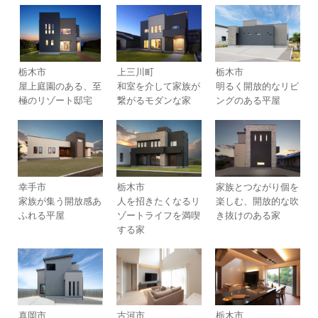
栃木市
上三川町
栃木市
屋上庭園のある、至
和室を介して家族が
明るく開放的なリビ
極のリゾート邸宅
繋がるモダンな家
ングのある平屋
幸手市
栃木市
家族とつながり個を
家族が集う開放感あ
人を招きたくなるリ
楽しむ、開放的な吹
ふれる平屋
ゾートライフを満喫
き抜けのある家
する家
真岡市
古河市
栃木市