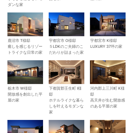
ダンな家
鹿沼市 T様邸
宇都宮市 O様邸
宇都宮市 K様邸
癒しを感じるリゾー
５LDKのご夫婦のこ
LUXURY 37坪の家
トライクな日常の家
だわりが詰まった家
栃木市 W様邸
下都賀郡壬生町 I様
河内郡上三川町 K様
開放感を創出した平
邸
邸
屋の家
ホテルライクな暮ら
高天井が生む開放感
しを叶えるモダンな
のある平屋の家
家