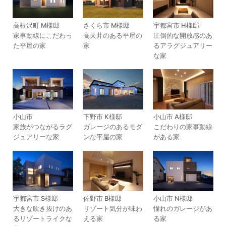
高根沢町 M様邸
さくら市 M様邸
宇都宮市 H様邸
家事動線にこだわっ
高天井のある平屋の
圧倒的な開放感のあ
た平屋の家
家
るアラグジュアリー
な家
小山市
下野市 K様邸
小山市 A様邸
家族がつながるラグ
ガレージのあるモダ
こだわりの家事動線
ジュアリーな家
ンな平屋の家
がある家
宇都宮市 S様邸
佐野市 B様邸
小山市 N様邸
大きな吹き抜けのあ
リゾート気分が味わ
憧れのガレージがあ
るリゾートライクな
える家
る家