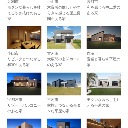
足利市
小山市
古河市
モダンな暮らしを叶
木質感の癒しとやす
和を感じる中二階の
える吹き抜けのある
らぎを感じる屋上庭
ある家
家
園のある家
小山市
古河市
鹿沼市
リビングとつながる
大広間の玄関ホール
愛猫と暮らす平屋の
和室のある家
のある家
家
宇都宮市
古河市
モダンな暮らしを叶
リゾートバルコニー
家族とつながるモダ
える平屋の家
のある家
ンな平屋の家