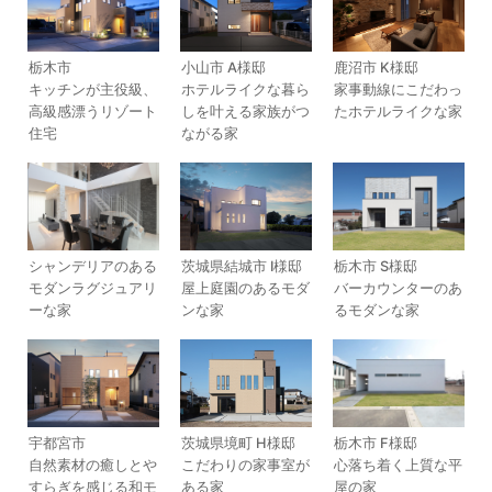
栃木市
小山市 A様邸
鹿沼市 K様邸
キッチンが主役級、
ホテルライクな暮ら
家事動線にこだわっ
高級感漂うリゾート
しを叶える家族がつ
たホテルライクな家
住宅
ながる家
シャンデリアのある
茨城県結城市 I様邸
栃木市 S様邸
モダンラグジュアリ
屋上庭園のあるモダ
バーカウンターのあ
ーな家
ンな家
るモダンな家
宇都宮市
茨城県境町 H様邸
栃木市 F様邸
自然素材の癒しとや
こだわりの家事室が
心落ち着く上質な平
すらぎを感じる和モ
ある家
屋の家