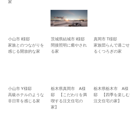
家
小山市 I様邸
茨城県結城市 I様邸
真岡市 T様邸
家族とのつながりを
間接照明に癒やされ
家族団らんで過ごせ
感じる開放的な家
る家
るくつろぎの家
小山市 Y様邸
栃木県真岡市 A様
栃木県栃木市 A様
高級ホテルのような
邸 【こだわりを満
邸 【四季を楽しむ
非日常を感じる家
喫する注文住宅の
注文住宅の家】
家】