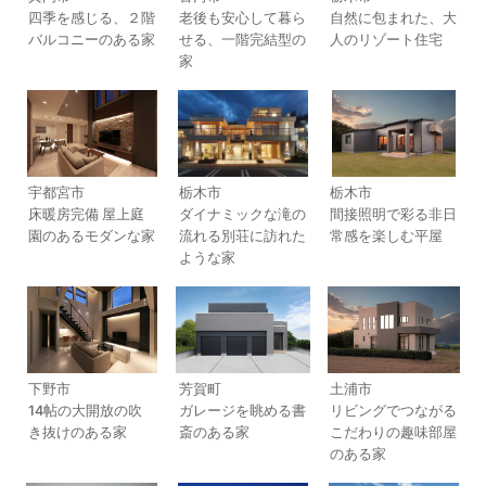
四季を感じる、２階
老後も安心して暮ら
自然に包まれた、大
バルコニーのある家
せる、一階完結型の
人のリゾート住宅
家
宇都宮市
栃木市
栃木市
床暖房完備 屋上庭
ダイナミックな滝の
間接照明で彩る非日
園のあるモダンな家
流れる別荘に訪れた
常感を楽しむ平屋
ような家
下野市
芳賀町
土浦市
14帖の大開放の吹
ガレージを眺める書
リビングでつながる
き抜けのある家
斎のある家
こだわりの趣味部屋
のある家